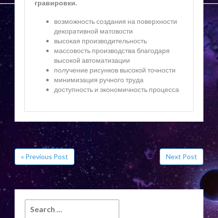
гравировки.
возможность создания на поверхности
декоративной матовости
высокая производительность
массовость производства благодаря
высокой автоматизации
получение рисунков высокой точности
минимизация ручного труда
доступность и экономичность процесса
« Previous Post
Next Post
Search
for: