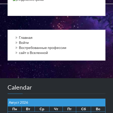
Главная
Войти
Востребованные профессии
сайт о Вселенной
Calendar
Август 2026
Пн
Вт
Ср
Чт
Пт
Сб
Вс