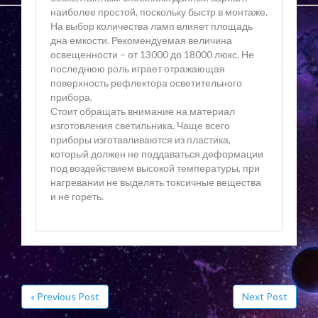
наиболее простой, поскольку быстр в монтаже.
На выбор количества ламп влияет площадь
дна емкости. Рекомендуемая величина
освещенности – от 13000 до 18000 люкс. Не
последнюю роль играет отражающая
поверхность рефлектора осветительного
прибора.
Стоит обращать внимание на материал
изготовления светильника. Чаще всего
приборы изготавливаются из пластика,
который должен не поддаваться деформации
под воздействием высокой температуры, при
нагревании не выделять токсичные вещества
и не гореть.
« Previous Post
Next Post