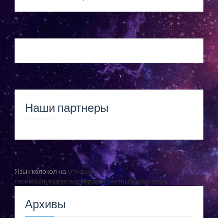
Наши партнеры
Язык колокол на
vrnkp.ru
.
стоимость кодов маркировки честный знак, ozon
.
Архивы