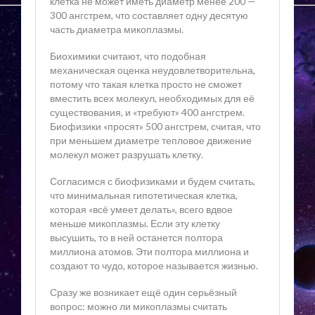
клетка не может иметь диаметр менее 200 —
300 ангстрем, что составляет одну десятую
часть диаметра микоплазмы.
Биохимики считают, что подобная
механическая оценка неудовлетворительна,
потому что такая клетка просто не сможет
вместить всех молекул, необходимых для её
существования, и «требуют» 400 ангстрем.
Биофизики «просят» 500 ангстрем, считая, что
при меньшем диаметре тепловое движение
молекул может разрушать клетку.
Согласимся с биофизиками и будем считать,
что минимальная гипотетическая клетка,
которая «всё умеет делать», всего вдвое
меньше микоплазмы. Если эту клетку
высушить, то в ней останется полтора
миллиона атомов. Эти полтора миллиона и
создают то чудо, которое называется жизнью.
Сразу же возникает ещё один серьёзный
вопрос: можно ли микоплазмы считать