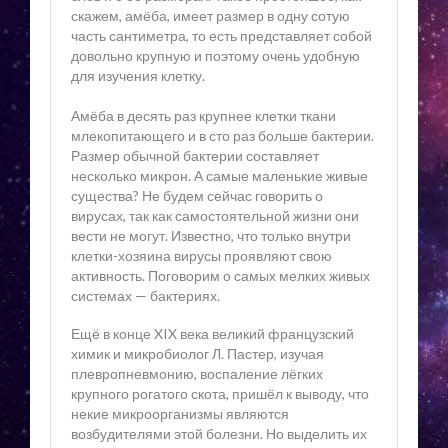
скажем, амёба, имеет размер в одну сотую
часть сантиметра, то есть представляет собой
довольно крупную и поэтому очень удобную
для изучения клетку.
Амёба в десять раз крупнее клетки ткани
млекопитающего и в сто раз больше бактерии.
Размер обычной бактерии составляет
несколько микрон. А самые маленькие живые
существа? Не будем сейчас говорить о
вирусах, так как самостоятельной жизни они
вести не могут. Известно, что только внутри
клетки-хозяина вирусы проявляют свою
активность. Поговорим о самых мелких живых
системах — бактериях.
Ещё в конце XIX века великий французский
химик и микробиолог Л. Пастер, изучая
плевропневмонию, воспаление лёгких
крупного рогатого скота, пришёл к выводу, что
некие микроорганизмы являются
возбудителями этой болезни. Но выделить их