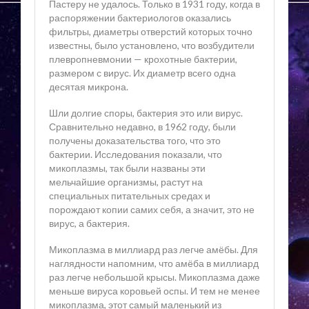
Пастеру не удалось. Только в 1931 году, когда в
распоряжении бактериологов оказались
фильтры, диаметры отверстий которых точно
известны, было установлено, что возбудители
плевропневмонии — крохотные бактерии,
размером с вирус. Их диаметр всего одна
десятая микрона.
Шли долгие споры, бактерия это или вирус.
Сравнительно недавно, в 1962 году, были
получены доказательства того, что это
бактерии. Исследования показали, что
микоплазмы, так были названы эти
мельчайшие организмы, растут на
специальных питательных средах и
порождают копии самих себя, а значит, это не
вирус, а бактерия.
Микоплазма в миллиард раз легче амёбы. Для
наглядности напомним, что амёба в миллиард
раз легче небольшой крысы. Микоплазма даже
меньше вируса коровьей оспы. И тем не менее
микоплазма, этот самый маленький из