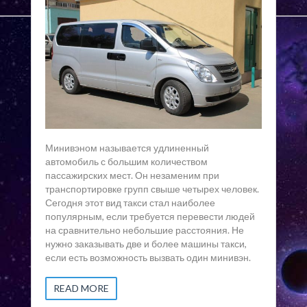
Минивэном называется удлиненный
автомобиль с большим количеством
пассажирских мест. Он незаменим при
транспортировке групп свыше четырех человек.
Сегодня этот вид такси стал наиболее
популярным, если требуется перевести людей
на сравнительно небольшие расстояния. Не
нужно заказывать две и более машины такси,
если есть возможность вызвать один минивэн.
READ MORE