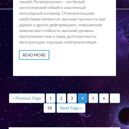
тканей. Полипропилен – это белый
синтетический гибкий и эластичный
неполярный полимер. Отличительными
свойствами являются: высокая прочность при
ударах и других деформациях, повышенная
химическая стойкость, высокий уровень
пропускания газа и пара, долгосрочность
эксплуатации, хорошая электроизоляция.
READ MORE
« Previous Page
1
2
3
4
5
6
…
18
Next Page »